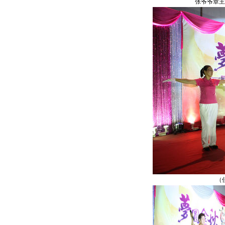
张爷爷章主任（康
（佳木斯