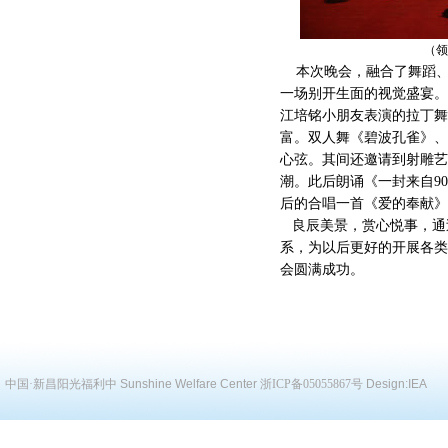
（领导合
本次晚会，融合了舞蹈、
一场别开生面的视觉盛宴。
江培铭小朋友表演的拉丁舞
富。双人舞《碧波孔雀》、
心弦。其间还邀请到射雕艺
潮。此后朗诵《一封来自9
后的合唱一首《爱的奉献》
良辰美景，赏心悦事，通
系，为以后更好的开展各类
会圆满成功。
中国·新昌阳光福利中
Sunshine Welfare Center
浙ICP备05055867号
Design:
IEA