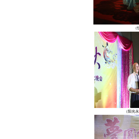
（快乐晚
（阳光永放光芒